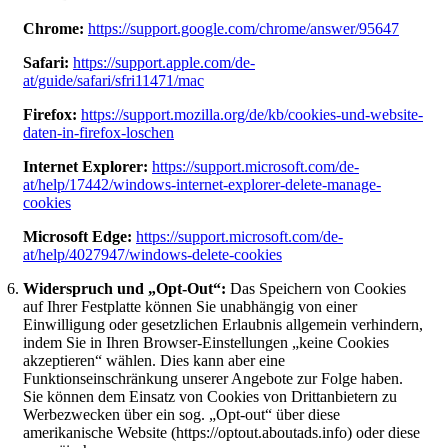
Chrome:
https://support.google.com/chrome/answer/95647
Safari:
https://support.apple.com/de-
at/guide/safari/sfri11471/mac
Firefox:
https://support.mozilla.org/de/kb/cookies-und-website-
daten-in-firefox-loschen
Internet Explorer:
https://support.microsoft.com/de-
at/help/17442/windows-internet-explorer-delete-manage-
cookies
Microsoft Edge:
https://support.microsoft.com/de-
at/help/4027947/windows-delete-cookies
Widerspruch und „Opt-Out“:
Das Speichern von Cookies
auf Ihrer Festplatte können Sie unabhängig von einer
Einwilligung oder gesetzlichen Erlaubnis allgemein verhindern,
indem Sie in Ihren Browser-Einstellungen „keine Cookies
akzeptieren“ wählen. Dies kann aber eine
Funktionseinschränkung unserer Angebote zur Folge haben.
Sie können dem Einsatz von Cookies von Drittanbietern zu
Werbezwecken über ein sog. „Opt-out“ über diese
amerikanische Website (https://optout.aboutads.info) oder diese