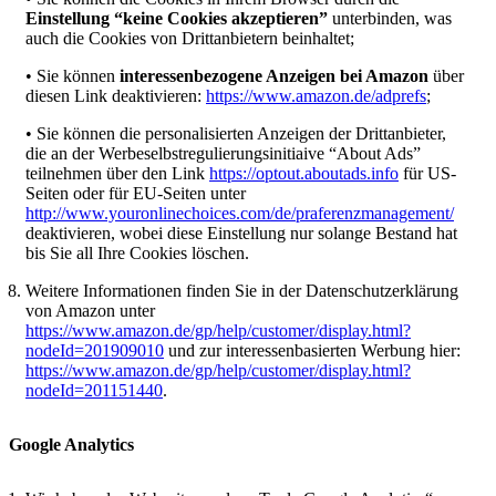
Einstellung “keine Cookies akzeptieren”
unterbinden, was
auch die Cookies von Drittanbietern beinhaltet;
• Sie können
interessenbezogene Anzeigen bei Amazon
über
diesen Link deaktivieren:
https://www.amazon.de/adprefs
;
• Sie können die personalisierten Anzeigen der Drittanbieter,
die an der Werbeselbstregulierungsinitiaive “About Ads”
teilnehmen über den Link
https://optout.aboutads.info
für US-
Seiten oder für EU-Seiten unter
http://www.youronlinechoices.com/de/praferenzmanagement/
deaktivieren, wobei diese Einstellung nur solange Bestand hat
bis Sie all Ihre Cookies löschen.
Weitere Informationen finden Sie in der Datenschutzerklärung
von Amazon unter
https://www.amazon.de/gp/help/customer/display.html?
nodeId=201909010
und zur interessenbasierten Werbung hier:
https://www.amazon.de/gp/help/customer/display.html?
nodeId=201151440
.
Google Analytics