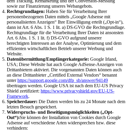
dem Tracking, Remarketing und der Conversion-Messung
sowie zur Finanzierung unseres Webangebots.
Rechtsgrundlagen:
Haben Sie für Verarbeitung Ihrer
personenbezogenen Daten mittels „Google Adsense mit
personalisierten Anzeigen“ Ihre Einwilligung erteilt („Opt-in“),
dann ist Art. 6 Abs. 1 S. 1 lit. a) DS-GVO die Rechtsgrundlage.
Rechtsgrundlage für die Verarbeitung Ihrer Daten ist ansonsten
Art. 6 Abs. 1 S. 1 lit. f) DS-GVO aufgrund unserer
berechtigten Interessen an der Analyse, Optimierung und dem
effizienten wirtschaftlichen Betrieb unserer Werbung und
Website.
Datenübermittlung/Empfängerkategorie:
Google Irland,
USA; Diese Website hat auch Google AdSense-Anzeigen von
Drittanbietern aktiviert. Die vorgenannten Daten können auch
an diese Drittanbieter „Certified External Vendors“ benannt
unter
https://support.google.com/dfp_sb/answer/94149
übertragen werden. Google USA ist nach dem EU-US Privacy
Shield zertifiziert:
https://www.privacyshield.gov/EU-US-
Framework
.
Speicherdauer:
Die Daten werden bis zu 24 Monate nach dem
letzten Besuch gespeichert.
Widerspruchs- und Beseitigungsmöglichkeiten („Opt-
Out“):
Sie können der Installation von Cookies durch Google
Adsense auf verschiedene Arten widersprechen bzw. diese
verhindern: