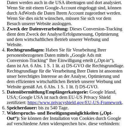
Daten werden auch in die USA übertragen und dort analysiert.
Wenn Sie mit einem Google-Account eingeloggt sind, können
durch AdWords die Daten Ihrem Account zugeordnet werden.
Wenn Sie dies nicht wünschen, müssen Sie sich vor dem
Besuch unserer Website ausloggen.
Zweck der Datenverarbeitung:
Dieses Conversion-Tracking
dient dem Zweck der Analyse/Erfolgsmessung, Optimierung
und dem wirtschaftlichen Betrieb unserer Werbung und
Website.
Rechtsgrundlagen:
Haben Sie für Verarbeitung Ihrer
personenbezogenen Daten mittels „Google Ads mit
Conversion-Tracking“ Ihre Einwilligung erteilt („Opt-in“),
dann ist Art. 6 Abs. 1 S. 1 lit. a) DS-GVO die Rechtsgrundlage.
Rechtsgrundlage für die Verarbeitung Ihrer Daten ist ansonsten
unser berechtigtes Interesse an der Analyse, Optimierung und
dem effizienten wirtschaftlichen Betrieb unserer Werbung und
Website gemäß Art. 6 Abs. 1 S. 1 lit. f) DS-GVO.
Datenübermittlung/Empfängerkategorie:
Google Irland,
USA; Google USA ist nach dem EU-US Privacy Shield
zertifiziert:
https://www.privacyshield.gov/EU-US-Framework
.
Speicherdauer:
bis zu 540 Tage.
Widerspruchs- und Beseitigungsmöglichkeiten („Opt-
Out“):
Sie können der Installation von Cookies durch Google
auf verschiedene Arten widersprechen bzw. diese verhindern: