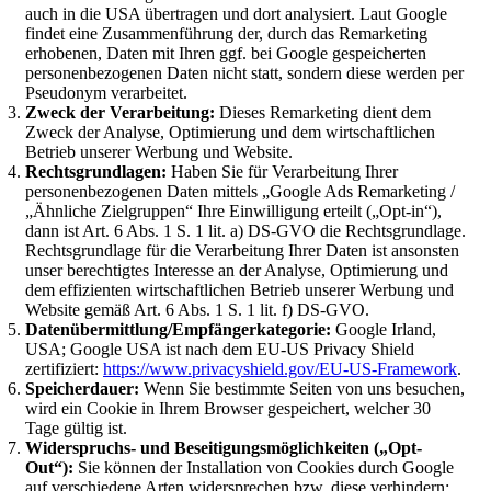
auch in die USA übertragen und dort analysiert. Laut Google
findet eine Zusammenführung der, durch das Remarketing
erhobenen, Daten mit Ihren ggf. bei Google gespeicherten
personenbezogenen Daten nicht statt, sondern diese werden per
Pseudonym verarbeitet.
Zweck der Verarbeitung:
Dieses Remarketing dient dem
Zweck der Analyse, Optimierung und dem wirtschaftlichen
Betrieb unserer Werbung und Website.
Rechtsgrundlagen:
Haben Sie für Verarbeitung Ihrer
personenbezogenen Daten mittels „Google Ads Remarketing /
„Ähnliche Zielgruppen“ Ihre Einwilligung erteilt („Opt-in“),
dann ist Art. 6 Abs. 1 S. 1 lit. a) DS-GVO die Rechtsgrundlage.
Rechtsgrundlage für die Verarbeitung Ihrer Daten ist ansonsten
unser berechtigtes Interesse an der Analyse, Optimierung und
dem effizienten wirtschaftlichen Betrieb unserer Werbung und
Website gemäß Art. 6 Abs. 1 S. 1 lit. f) DS-GVO.
Datenübermittlung/Empfängerkategorie:
Google Irland,
USA; Google USA ist nach dem EU-US Privacy Shield
zertifiziert:
https://www.privacyshield.gov/EU-US-Framework
.
Speicherdauer:
Wenn Sie bestimmte Seiten von uns besuchen,
wird ein Cookie in Ihrem Browser gespeichert, welcher 30
Tage gültig ist.
Widerspruchs- und Beseitigungsmöglichkeiten („Opt-
Out“):
Sie können der Installation von Cookies durch Google
auf verschiedene Arten widersprechen bzw. diese verhindern: