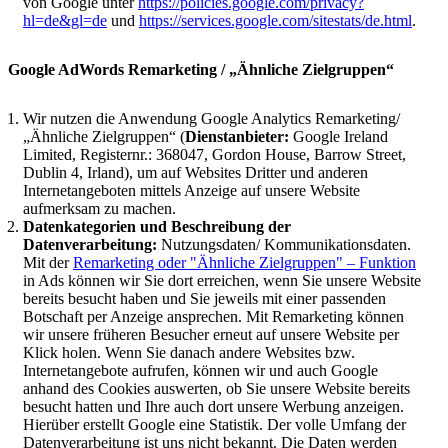
von Google unter
https://policies.google.com/privacy?
hl=de&gl=de
und
https://services.google.com/sitestats/de.html
.
Google AdWords Remarketing / „Ähnliche Zielgruppen“
Wir nutzen die Anwendung Google Analytics Remarketing/
„Ähnliche Zielgruppen“ (
Dienstanbieter:
Google Ireland
Limited, Registernr.: 368047, Gordon House, Barrow Street,
Dublin 4, Irland), um auf Websites Dritter und anderen
Internetangeboten mittels Anzeige auf unsere Website
aufmerksam zu machen.
Datenkategorien und Beschreibung der
Datenverarbeitung:
Nutzungsdaten/ Kommunikationsdaten.
Mit der
Remarketing oder "Ähnliche Zielgruppen" – Funktion
in Ads können wir Sie dort erreichen, wenn Sie unsere Website
bereits besucht haben und Sie jeweils mit einer passenden
Botschaft per Anzeige ansprechen. Mit Remarketing können
wir unsere früheren Besucher erneut auf unsere Website per
Klick holen. Wenn Sie danach andere Websites bzw.
Internetangebote aufrufen, können wir und auch Google
anhand des Cookies auswerten, ob Sie unsere Website bereits
besucht hatten und Ihre auch dort unsere Werbung anzeigen.
Hierüber erstellt Google eine Statistik. Der volle Umfang der
Datenverarbeitung ist uns nicht bekannt. Die Daten werden