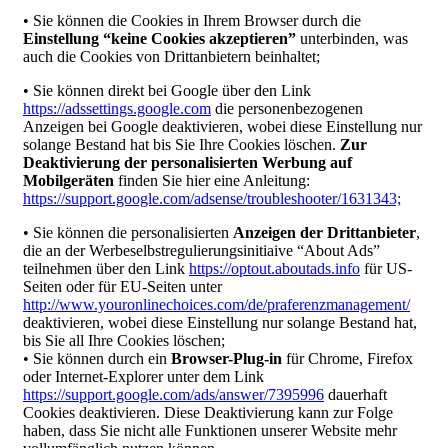
• Sie können die Cookies in Ihrem Browser durch die
Einstellung “keine Cookies akzeptieren”
unterbinden, was
auch die Cookies von Drittanbietern beinhaltet;
• Sie können direkt bei Google über den Link
https://adssettings.google.com
die personenbezogenen
Anzeigen bei Google deaktivieren, wobei diese Einstellung nur
solange Bestand hat bis Sie Ihre Cookies löschen.
Zur
Deaktivierung der personalisierten Werbung auf
Mobilgeräten
finden Sie hier eine Anleitung:
https://support.google.com/adsense/troubleshooter/1631343;
• Sie können die personalisierten
Anzeigen der Drittanbieter
,
die an der Werbeselbstregulierungsinitiaive “About Ads”
teilnehmen über den Link
https://optout.aboutads.info
für US-
Seiten oder für EU-Seiten unter
http://www.youronlinechoices.com/de/praferenzmanagement/
deaktivieren, wobei diese Einstellung nur solange Bestand hat,
bis Sie all Ihre Cookies löschen;
• Sie können durch ein
Browser-Plug-in
für Chrome, Firefox
oder Internet-Explorer unter dem Link
https://support.google.com/ads/answer/7395996
dauerhaft
Cookies deaktivieren. Diese Deaktivierung kann zur Folge
haben, dass Sie nicht alle Funktionen unserer Website mehr