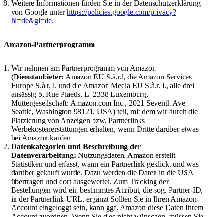
Weitere Informationen finden Sie in der Datenschutzerklärung
von Google unter
https://policies.google.com/privacy?
hl=de&gl=de
.
Amazon-Partnerprogramm
Wir nehmen am Partnerprogramm von Amazon
(
Dienstanbieter:
Amazon EU S.à.r.l, die Amazon Services
Europe S.à.r. l. und die Amazon Media EU S.à.r. l., alle drei
ansässig 5, Rue Plaetis, L–2338 Luxemburg,
Muttergesellschaft: Amazon.com Inc., 2021 Seventh Ave,
Seattle, Washington 98121, USA) teil, mit dem wir durch die
Platzierung von Anzeigen bzw. Partnerlinks
Werbekostenerstattungen erhalten, wenn Dritte darüber etwas
bei Amazon kaufen.
Datenkategorien und Beschreibung der
Datenverarbeitung:
Nutzungsdaten. Amazon erstellt
Statistiken und erfasst, wann ein Partnerlink geklickt und was
darüber gekauft wurde. Dazu werden die Daten in die USA
übertragen und dort ausgewertet. Zum Tracking der
Bestellungen wird ein bestimmtes Attribut, die sog. Partner-ID,
in der Partnerlink-URL, ergänzt Sollten Sie in Ihren Amazon-
Account eingeloggt sein, kann ggf. Amazon diese Daten Ihrem
Account zuordnen. Wenn Sie dies nicht wünschen, müssen Sie